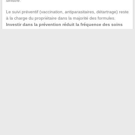
sinistre.
Le suivi préventif (vaccination, antiparasitaires, détartrage) reste
à la charge du propriétaire dans la majorité des formules.
Investir dans la prévention réduit la fréquence des soins
curatifs lourds
, ce qui relativise le coût apparent de ces actes
réguliers.
La relation entre un chien et son propriétaire se construit sur
des choix concrets : une identification à jour, une éducation
respectueuse du comportement animal, une couverture santé
adaptée au profil de la race. Ces décisions, prises en amont,
déterminent la qualité de vie de l’animal sur la durée bien plus
que n’importe quel accessoire ou tendance passagère.
←
Comment gérer son compte Siblu Connect facilement et
profiter de tous les services
Découvrez les meilleures activités à faire lors de vos
prochains voyages
→