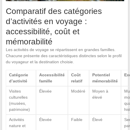
Comparatif des catégories
d’activités en voyage :
accessibilité, coût et
mémorabilité
Les activités de voyage se répartissent en grandes familles.
Chacune présente des caractéristiques distinctes selon le profil
du voyageur et la destination choisie.
Catégorie
Accessibilité
Coût
Potentiel
Ex
d’activité
famille
relatif
mémorabilité
Visites
Élevée
Modéré
Moyen à
Mu
culturelles
élevé
mo
(musées,
qua
patrimoine)
his
Activités
Élevée
Faible
Élevé
Sen
nature et
par