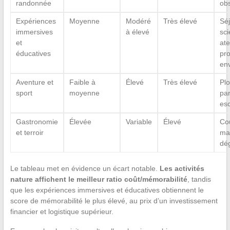
randonnée
obs
Expériences
Moyenne
Modéré
Très élevé
Sé
immersives
à élevé
sci
et
ate
éducatives
pro
en
Aventure et
Faible à
Élevé
Très élevé
Pl
sport
moyenne
pa
es
Gastronomie
Élevée
Variable
Élevé
Cou
et terroir
ma
dég
Le tableau met en évidence un écart notable.
Les activités
nature affichent le meilleur ratio coût/mémorabilité
, tandis
que les expériences immersives et éducatives obtiennent le
score de mémorabilité le plus élevé, au prix d’un investissement
financier et logistique supérieur.