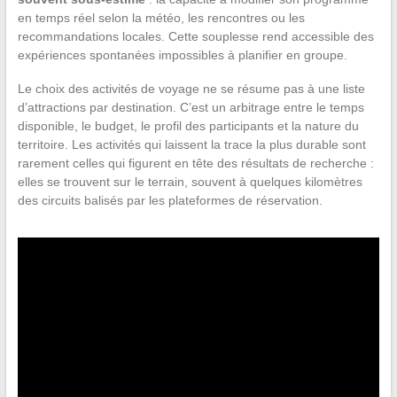
en temps réel selon la météo, les rencontres ou les
recommandations locales. Cette souplesse rend accessible des
expériences spontanées impossibles à planifier en groupe.
Le choix des activités de voyage ne se résume pas à une liste
d’attractions par destination. C’est un arbitrage entre le temps
disponible, le budget, le profil des participants et la nature du
territoire. Les activités qui laissent la trace la plus durable sont
rarement celles qui figurent en tête des résultats de recherche :
elles se trouvent sur le terrain, souvent à quelques kilomètres
des circuits balisés par les plateformes de réservation.